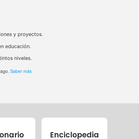
iones y proyectos.
en educación.
intos niveles.
ago.
Saber más
ionario
Enciclopedia