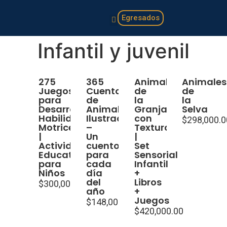
Egresados
Familia y hogar
Infantil y juvenil
Infantil y juvenil
275
365
Animales
Animales
Juegos
Cuentos
de
de
para
de
la
la
Desarrollar
Animales
Granja
Selva
Habilidades
Ilustrados
con
$
298,000.0
Motrices
–
Texturas
|
Un
|
Actividades
cuento
Set
Educativas
para
Sensorial
para
cada
Infantil
Niños
día
+
del
Libros
$
300,000.00
año
+
Juegos
$
148,000.00
$
420,000.00