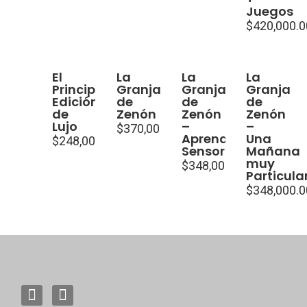
Juegos
$
420,000.0
El
La
La
La
Principito
Granja
Granja
Granja
Edición
de
de
de
de
Zenón
Zenón
Zenón
Lujo
–
–
$
370,000.00
Aprendizaje
Una
$
248,000.00
Sensorial
Mañana
muy
$
348,000.00
Particula
$
348,000.0