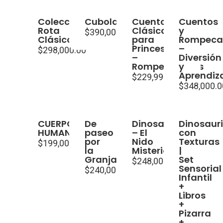
Colección
Cubolandia
Cuentos
Cuentos
Rota
Clásicos
y
$
390,000.00
Clásicos
para
Rompeca
Princesas
–
$
298,000.00
–
Diversión
Rompecabezas
y
Aprendiz
$
229,996.80
$
348,000.0
CUERPO
De
Dinosaurios
Dinosaur
HUMANO
paseo
– El
con
por
Nido
Texturas
$
199,000.00
la
Misterioso
|
Granja
Set
$
248,000.00
Sensorial
$
240,000.00
Infantil
+
Libros
+
Pizarra
+