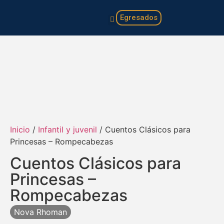
Egresados
Familia y hogar
Infantil y juvenil
Inicio
/
Infantil y juvenil
/ Cuentos Clásicos para
Princesas – Rompecabezas
Cuentos Clásicos para
Princesas –
Rompecabezas
Nova Rhoman