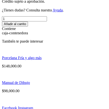
Crédito sujeto a aprobación.
¿Tienes dudas? Consulta nuestra
Ayuda
.
Curso
de
Añadir al carrito
Dibujo
Contiene
y
caja-contenedora
pintura
cantidad
También te puede interesar
Porcelana Fría y algo más
$
148,000.00
Manual de Dibujo
$
98,000.00
Facebook
Instagram