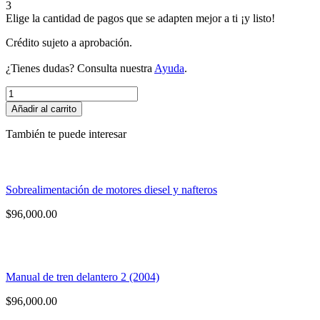
3
Elige la cantidad de pagos que se adapten mejor a ti ¡y listo!
Crédito sujeto a aprobación.
¿Tienes dudas? Consulta nuestra
Ayuda
.
Manual
GNC
Añadir al carrito
2
cantidad
También te puede interesar
Sobrealimentación de motores diesel y nafteros
$
96,000.00
Manual de tren delantero 2 (2004)
$
96,000.00