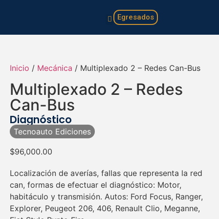
Egresados
Familia y hogar
Infantil y juvenil
Inicio
/
Mecánica
/ Multiplexado 2 – Redes Can-Bus
Multiplexado 2 – Redes
Can-Bus
Diagnóstico
Tecnoauto Ediciones
$
96,000.00
Localización de averías, fallas que representa la red
can, formas de efectuar el diagnóstico: Motor,
habitáculo y transmisión. Autos: Ford Focus, Ranger,
Explorer, Peugeot 206, 406, Renault Clio, Meganne,