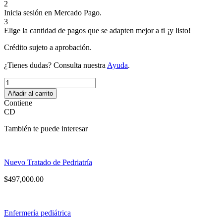
2
Inicia sesión en Mercado Pago.
3
Elige la cantidad de pagos que se adapten mejor a ti ¡y listo!
Crédito sujeto a aprobación.
¿Tienes dudas? Consulta nuestra
Ayuda
.
Tratado
de
Añadir al carrito
Medicina
Contiene
de
CD
Urgencias
cantidad
También te puede interesar
Nuevo Tratado de Pedriatría
$
497,000.00
Enfermería pediátrica