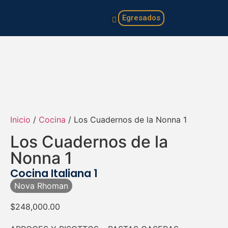
Egresados
Familia y hogar
Infantil y juvenil
Inicio
/
Cocina
/ Los Cuadernos de la Nonna 1
Los Cuadernos de la
Nonna 1
Cocina Italiana 1
Nova Rhoman
$
248,000.00